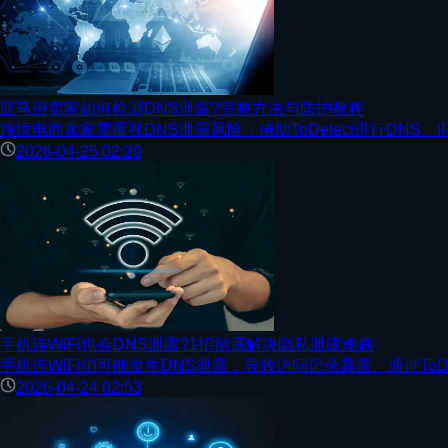
亚马逊卖家如何检测DNS泄露?完整方法与防护教程
跨境电商卖家需重视DNS泄露风险，借助ToDetect进行DN
2026-04-25 02:20
手机连WiFi也会DNS泄露?1招彻底解决隐私泄露难题
手机连WiFi仍可能发生DNS泄露，导致访问记录暴露。通过ToD
2026-04-24 02:53