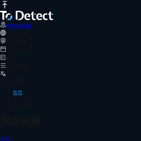
IP质量检测
网络测速
DNS泄露测试
端口扫描器
WebRTC泄露检
IP质量检测
网络检测
指纹检测
浏览器检测
资源
功能概览
中文（简体）
首页
>
网络检测
网络检测
全部