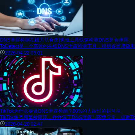
DNS泄露检测在线方法合集|免费工具快速检测DNS是否泄露
ToDetect是一个高效的在线DNS泄露检测工具，提供多维度
2026-04-22 03:01
TikTok为什么要做DNS泄露检测？90%的人踩过的封号坑
TikTok账号频繁被限流，往往源于DNS泄露与环境异常。借助T
2026-04-20 02:47