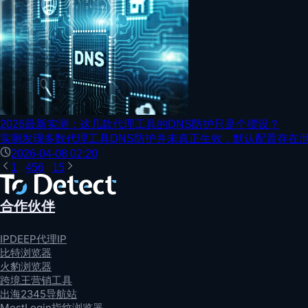
2026最新实测：这几款代理工具的DNS防护只是个摆设？
实测发现多数代理工具DNS防护并未真正生效，默认配置存在泄露
2026-04-08 02:20
1
...
4
5
6
...
15
合作伙伴
IPDEEP代理IP
比特浏览器
火豹浏览器
跨境王营销工具
出海2345导航站
MostLogin指纹浏览器