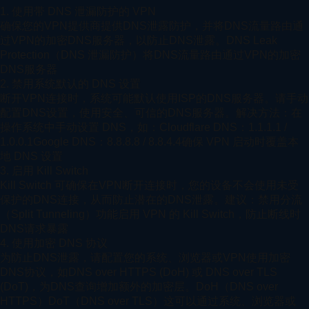
1. 使用带 DNS 泄漏防护的 VPN
确保您的VPN提供商提供DNS泄露防护，并将DNS流量路由通
过VPN的加密DNS服务器，以防止DNS泄露。
DNS Leak
Protection（DNS 泄漏防护）
将DNS流量路由通过VPN的加密
DNS服务器
2. 禁用系统默认的 DNS 设置
断开VPN连接时，系统可能默认使用ISP的DNS服务器。请手动
配置DNS设置，使用安全、可信的DNS服务器。
解决方法：
在
操作系统中手动设置 DNS，如：
Cloudflare DNS：1.1.1.1 /
1.0.0.1
Google DNS：8.8.8.8 / 8.8.4.4
确保 VPN 启动时覆盖本
地 DNS 设置
3. 启用 Kill Switch
Kill Switch 可确保在VPN断开连接时，您的设备不会使用未受
保护的DNS连接，从而防止潜在的DNS泄露。
建议：
禁用分流
（Split Tunneling）功能
启用 VPN 的 Kill Switch，防止断线时
DNS请求暴露
4. 使用加密 DNS 协议
为防止DNS泄露，请配置您的系统、浏览器或VPN使用加密
DNS协议，如DNS over HTTPS (DoH) 或 DNS over TLS
(DoT)，为DNS查询增加额外的加密层。
DoH（DNS over
HTTPS）
DoT（DNS over TLS）
这可以通过系统、浏览器或