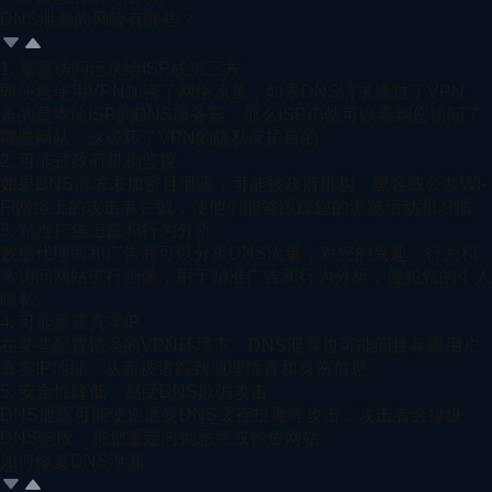
DNS泄漏的风险有哪些？
1. 暴露访问记录给ISP或第三方
即使您使用VPN加密了网络流量，如果DNS请求绕过了VPN、
走的是本地ISP的DNS服务器，那么ISP仍然可以看到您访问了
哪些网站。这破坏了VPN的隐私保护目的。
2. 可能被政府机构监控
如果DNS请求未加密且泄露，可能被政府机构、黑客或公共Wi-
Fi网络上的攻击者拦截，使他们能够跟踪您的浏览活动和习惯。
3. 精准广告追踪和行为分析
数据代理商和广告商可以分析DNS流量，对您的兴趣、行为和
常访问网站进行画像，用于精准广告和行为分析，侵犯您的个人
隐私。
4. 可能暴露真实IP
在某些配置错误的VPN环境下，DNS泄漏也可能间接暴露用户
真实IP地址，从而被追踪到地理位置和身份信息。
5. 安全性降低，易受DNS欺骗攻击
DNS泄露可能使您遭受DNS缓存投毒等攻击，攻击者会操纵
DNS响应，将您重定向到恶意或钓鱼网站。
如何修复DNS泄漏