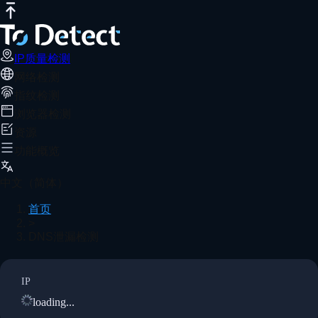
IP质量检测
网络测速
DNS泄露测试
端口扫描器
WebRTC泄露检
IP质量检测
网络检测
指纹检测
浏览器检测
资源
功能概览
中文（简体）
首页
>
DNS泄漏检测
IP
loading...