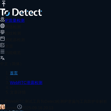
IP质量检测
网络测速
DNS泄露测试
端口扫描器
WebRTC泄露检
免费WebRTC测试工具ToDetect检测I
推荐阅读
WebRTC泄漏可能暴露真实IP，影响隐私与企业合规。通过使用
IP质量检测
网络检测
首页
WebRTC泄露检测
文章详情
指纹检测
DNS泄露检测网站2025最新全面测评
浏览器检测
资源
功能概览
游戏延迟高？用 ToDetect 测速检查你的 Ping 值！
中文（简体）
首页
>
WebRTC泄露检测
>
浏览器内核检测+User-Agent解析，轻松识别浏览器版本
文章详情
查看更多
免费WebRTC测试工具ToDetect检测IP泄漏与工具防护全解析
bonnie
2025-09-16 20:13