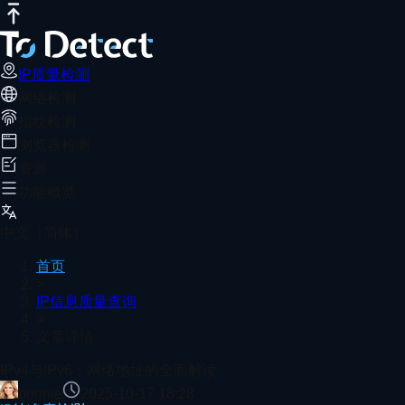
IP质量检测
网络测速
DNS泄露测试
端口扫描器
WebRTC泄露检
IPv4与IPv6：网络地址的全面解读
推荐阅读
本文全面解析IPv4与IPv6网络地址，讲解两者区别、应用及发
IP质量检测
网络检测
首页
IP信息质量查询
文章详情
指纹检测
IP实时检测工具：在线验证IP的纯净度
浏览器检测
资源
功能概览
手机与电脑宽带测速教程：一分钟掌握网速状况
中文（简体）
首页
>
IP信息质量查询
>
QoS设置教程：让游戏延迟更低的路由器优化技巧
文章详情
查看更多
IPv4与IPv6：网络地址的全面解读
bonnie
2025-10-17 18:28