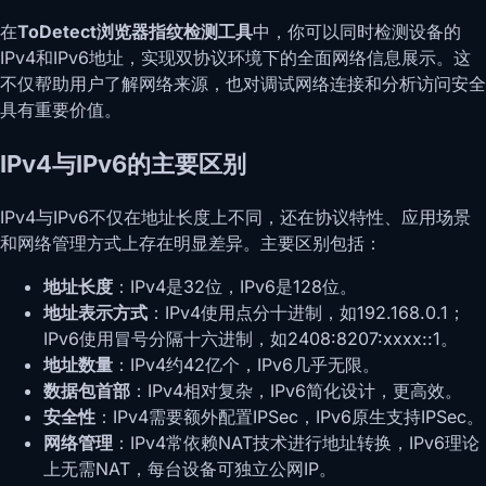
在
ToDetect浏览器指纹检测工具
中，你可以同时检测设备的
IPv4和IPv6地址，实现双协议环境下的全面网络信息展示。这
不仅帮助用户了解网络来源，也对调试网络连接和分析访问安全
具有重要价值。
IPv4与IPv6的主要区别
IPv4与IPv6不仅在地址长度上不同，还在协议特性、应用场景
和网络管理方式上存在明显差异。主要区别包括：
地址长度
：IPv4是32位，IPv6是128位。
地址表示方式
：IPv4使用点分十进制，如192.168.0.1；
IPv6使用冒号分隔十六进制，如2408:8207:xxxx::1。
地址数量
：IPv4约42亿个，IPv6几乎无限。
数据包首部
：IPv4相对复杂，IPv6简化设计，更高效。
安全性
：IPv4需要额外配置IPSec，IPv6原生支持IPSec。
网络管理
：IPv4常依赖NAT技术进行地址转换，IPv6理论
上无需NAT，每台设备可独立公网IP。