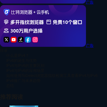
广告
广告
目录
什么是IPv4？
IPv6的诞生与优势
IPv4与IPv6的主要区别
IPv4与IPv6的应用场景
如何使用ToDetect浏览器指纹检测工具查看IPv4与IPv6
IPv6推广与未来趋势
总结
推荐阅读