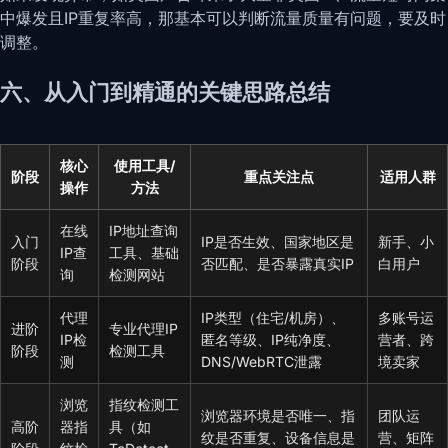
中爆发且IP重复率高，那基本可以判断流量质量有问题，要及时
调整。
六、从入门到精通的关键思路总结
核心
使用工具/
阶段
重点关注点
适用人群
操作
方法
在线
IP地址查询
入门
IP是否生效、国家地区是
新手、小
IP查
工具、基础
阶段
否匹配、是否暴露真实IP
白用户
询
检测网站
代理
IP类型（住宅/机房）、
多账号运
进阶
专业代理IP
IP检
匿名等级、IP纯净度、
营者、跨
阶段
检测工具
测
DNS/WebRTC泄露
境卖家
浏览
指纹检测工
浏览器环境是否唯一、指
团队运
高阶
器指
具（如
纹是否重复、设备信息是
营、矩阵