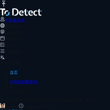
IP质量检测
网络测速
DNS泄露测试
端口扫描器
WebRTC泄露检
跨境代理IP查询入门到精通：手把手教你
推荐阅读
跨境运营必须重视IP检测与环境隔离，通过ToDetect结合
IP质量检测
网络检测
首页
IP信息质量查询
文章详情
指纹检测
5G、4G 与 Wi-Fi 网络测速对比：哪个更快？
浏览器检测
资源
功能概览
如何检测用户的Chrome插件-检测浏览器插件
中文（简体）
首页
>
IP信息质量查询
>
2026年最强指纹浏览器Top10(防封号必备推荐)
文章详情
查看更多
跨境代理IP查询入门到精通：手把手教你防关联、看流量
Ganesh
2026-04-25 11:14