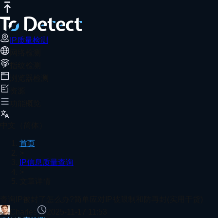
IP质量检测
网络测速
DNS泄露测试
端口扫描器
WebRTC泄露检
查询IP被封了怎么办?简单应对IP被限制和
推荐阅读
IP 被封不可怕，关键是 检测、应对、预防。可用 ToDetect
IP质量检测
网络检测
首页
IP信息质量查询
文章详情
指纹检测
IP实时检测工具：在线验证IP的纯净度
浏览器检测
资源
功能概览
手机与电脑宽带测速教程：一分钟掌握网速状况
中文（简体）
首页
>
IP信息质量查询
>
2025年度靠谱的免费在线测网速工具测评
文章详情
查看更多
查询IP被封了怎么办?简单应对IP被限制和防再封(实用干货)
Charles
2025-11-17 11:53