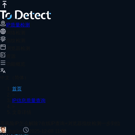
IP质量检测
网络测速
DNS泄露测试
端口扫描器
WebRTC泄露检
高风险IP怎么解除?在线IP查询+浏览器
推荐阅读
高风险IP多因滥用历史、频繁换网或指纹异常所致。通过 ToDe
IP质量检测
网络检测
首页
IP信息质量查询
文章详情
指纹检测
为什么要检测 WebGPU？
浏览器检测
资源
功能概览
2026年最强指纹浏览器Top10(防封号必备推荐)
中文（简体）
首页
>
IP信息质量查询
>
2025年终最佳测浏览器指纹检测全面分析
文章详情
查看更多
高风险IP怎么解除?在线IP查询+浏览器指纹检测一步到位
Charles
2025-12-08 11:00