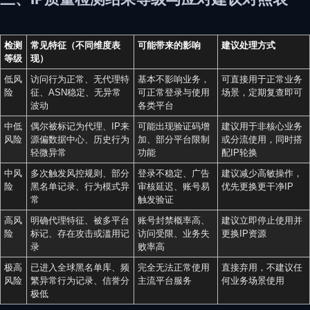
检测
常见特征（不同维度表
可能带来的影响
建议处理方式
等级
现）
低风
访问行为正常、无代理特
基本不影响业务，
可直接用于正常业务
险
征、ASN稳定、无异常
可正常登录与使用
场景，定期复查即可
波动
各类平台
中低
偶尔被标记为代理、IP来
可能出现验证码增
建议用于非核心业务
风险
源偏数据中心、历史行为
加、部分平台限制
或分流使用，同时搭
轻微异常
功能
配IP轮换
中风
多次触发风控规则、部分
登录不稳定、广告
建议减少高敏操作，
险
黑名单记录、行为模式异
审核延迟、账号易
优先更换更干净IP
常
触发验证
高风
明确代理特征、被多平台
账号封禁概率高、
建议立即停止使用并
险
标记、存在攻击或滥用记
访问受限、业务失
更换IP资源
录
败率高
极高
已进入全球黑名单库、频
完全无法正常使用
直接弃用，不建议任
风险
繁异常行为记录、信誉分
主流平台服务
何业务场景使用
极低