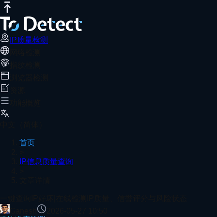
IP质量检测
网络测速
DNS泄露测试
端口扫描器
WebRTC泄露检
一键查询IP好坏|在线检测IP质量、信誉
推荐阅读
ToDetect可一键检测IP质量与风险状态，通过IP信誉分、代
IP质量检测
网络检测
首页
IP信息质量查询
文章详情
指纹检测
如何检测IP是否干净?2026年常用IP纯净度测试网站推荐
浏览器检测
资源
功能概览
MoreLogin
中文（简体）
首页
>
IP信息质量查询
Bit Browser
>
文章详情
查看更多
一键查询IP好坏|在线检测IP质量、信誉评分与风险状态
Ganesh
2026-05-27 10:50