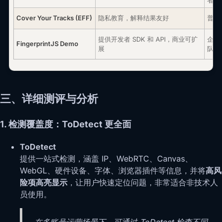
者
Cover Your Tracks (EFF)
隐私教育，解释结果友好
普通
提供开发者 SDK 和 API，商业可扩
企业
FingerprintJS Demo
展
队
三、详细测评与分析
1. 检测覆盖度：ToDetect 更全面
ToDetect
提供一站式检测，涵盖 IP、WebRTC、Canvas、
WebGL、硬件设备、字体、浏览器插件等信息，并将
高风
险项高亮显示
，让用户快速定位问题，非常适合非技术人
员使用。
在多账号运营场景下，可通过 ToDetect 检查不同