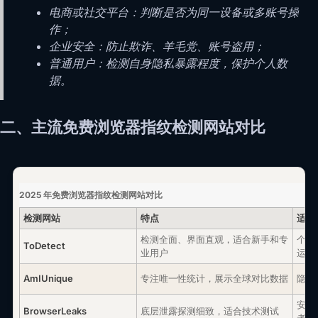
电商或社交平台：判断是否为同一设备或多账号操
作；
企业安全：防止欺诈、羊毛党、账号盗用；
普通用户：检测自身隐私暴露程度，保护个人数
据。
二、主流免费浏览器指纹检测网站对比
2025 年免费浏览器指纹检测网站对比
检测网站
特点
适合
检测全面、界面直观，适合新手和专
个人
ToDetect
业用户
运营
AmIUnique
专注唯一性统计，展示全球对比数据
隐私
安全
BrowserLeaks
底层泄露探测细致，适合技术测试