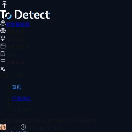
IP质量检测
网络测速
DNS泄露测试
端口扫描器
WebRTC泄露检
免费浏览器指纹检测免费的网站(2025最新
推荐阅读
2025最新免费浏览器指纹检测网站推荐，ToDetect检测
IP质量检测
网络检测
首页
行业动态
文章详情
指纹检测
IP实时检测工具：在线验证IP的纯净度
浏览器检测
资源
功能概览
2025年度靠谱的免费在线测网速工具测评
中文（简体）
首页
>
行业动态
>
QoS设置教程：让游戏延迟更低的路由器优化技巧
文章详情
查看更多
免费浏览器指纹检测免费的网站(2025最新整理)
bonnie
2025-09-28 19:12