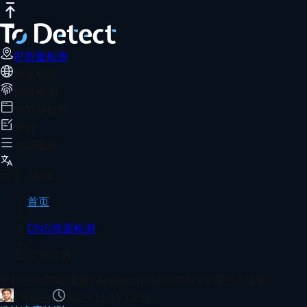
IP质量检测
网络测速
DNS泄露测试
端口扫描器
WebRTC泄露检
手机也会DNS泄露?Android/iOS系统D
推荐阅读
手机使用工具仍可能发生DNS泄露，导致上网记录被追踪。通过ToDe
IP质量检测
网络检测
首页
DNS泄露检测
文章详情
指纹检测
浏览器插件检测是什么？有什么用？
浏览器检测
资源
功能概览
IPIPD
中文（简体）
首页
>
DNS泄露检测
Adspower
>
文章详情
查看更多
手机也会DNS泄露?Android/iOS系统DNS泄露怎么修复
Charles
2025-11-13 13:53