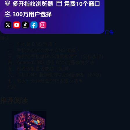
广告
目录
一、什么是 DNS 泄露？
二、手机为什么会发生 DNS 泄露？
三、如何给手机做DNS泄露检测？（实操步骤）
四、Android / iOS 系统 DNS泄露修复方法
五、检查修复是否成功（复测）
六、手机 DNS 泄露检测常见问题解析（FAQ）
七、懒人一分钟自查DNS泄露小清单
总结
推荐阅读