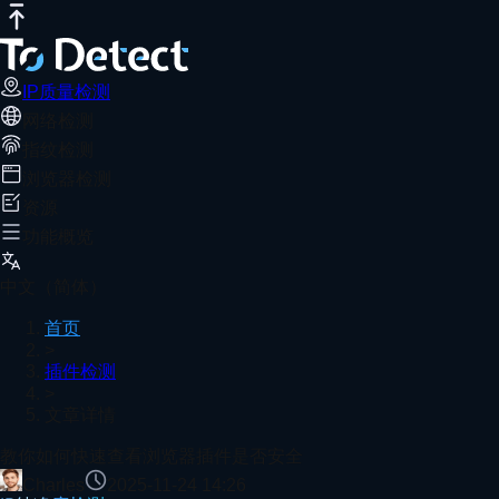
IP质量检测
网络测速
DNS泄露测试
端口扫描器
WebRTC泄露检
教你如何快速查看浏览器插件是否安全
推荐阅读
使用ToDetect浏览器插件检测工具，可快速扫描插件来源、
IP质量检测
网络检测
首页
插件检测
文章详情
指纹检测
Gologin
浏览器检测
资源
功能概览
Whoer
中文（简体）
首页
>
插件检测
浏览器指纹能识别机器人吗？
>
文章详情
查看更多
教你如何快速查看浏览器插件是否安全
Charles
2025-11-24 14:26