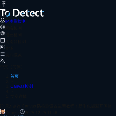
IP质量检测
网络测速
DNS泄露测试
端口扫描器
WebRTC泄露检
跨境浏览器 Canvas 防检测设置最新教
推荐阅读
Canvas 指纹已成为跨境平台重点风控项。配合 ToDetec
IP质量检测
网络检测
首页
Canvas检测
文章详情
指纹检测
DNS泄露检测网站2025最新全面测评
浏览器检测
资源
功能概览
游戏延迟高？用 ToDetect 测速检查你的 Ping 值！
中文（简体）
首页
>
Canvas检测
>
宽带测速全攻略：教你正确使用网络测速工具！
文章详情
查看更多
跨境浏览器 Canvas 防检测设置最新教程！新手也能避开风控
Ganesh
2025-12-25 11:46