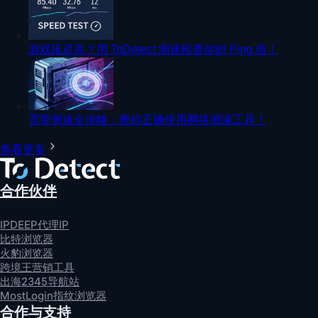
游戏延迟高？用 ToDetect 测速检查你的 Ping 值！
宽带测速全攻略：教你正确使用网络测速工具！
查看更多
合作伙伴
IPDEEP代理IP
比特浏览器
火豹浏览器
跨境王营销工具
出海2345导航站
MostLogin指纹浏览器
合作与支持