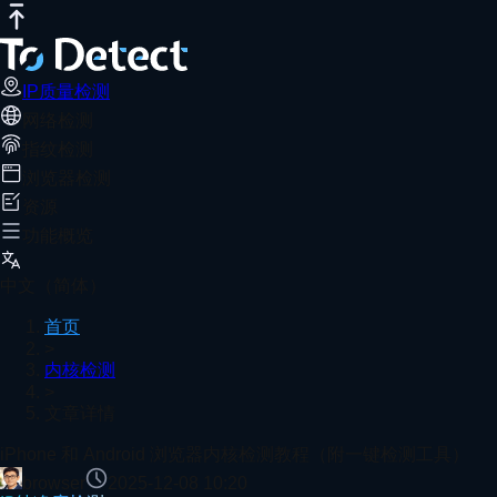
IP质量检测
网络测速
DNS泄露测试
端口扫描器
WebRTC泄露检
iPhone 和 Android 浏览器内核检测
推荐阅读
使用 ToDetect 可快速检测 iOS 与 Android 浏览器内核版本
IP质量检测
网络检测
首页
内核检测
文章详情
指纹检测
2026年最强指纹浏览器Top10(防封号必备推荐)
浏览器检测
资源
功能概览
浏览器指纹能识别机器人吗？
中文（简体）
首页
>
内核检测
>
手机与电脑宽带测速教程：一分钟掌握网速状况
文章详情
查看更多
iPhone 和 Android 浏览器内核检测教程（附一键检测工具）
browser
2025-12-08 10:20