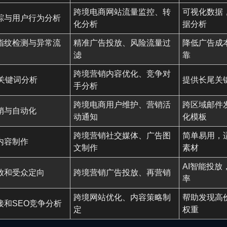
跨境电商网站流量监控、转
可视化数据
踪与用户行为分析
化分析
据分析
指纹检测与异常流
精准广告投放、风险流量过
降低广告成
滤
靠
跨境营销内容优化、竞争对
和关键词分析
提供长尾关
手分析
跨境电商用户维护、营销活
跨区域邮件
销与自动化
动通知
化模板
跨境营销社交媒体、广告图
简单易用，
内容制作
文制作
素材
AI智能投
放和受众定向
跨境营销广告投放、再营销
率
跨境网站优化、内容策略制
帮助发现高
接和SEO竞争分析
定
权重