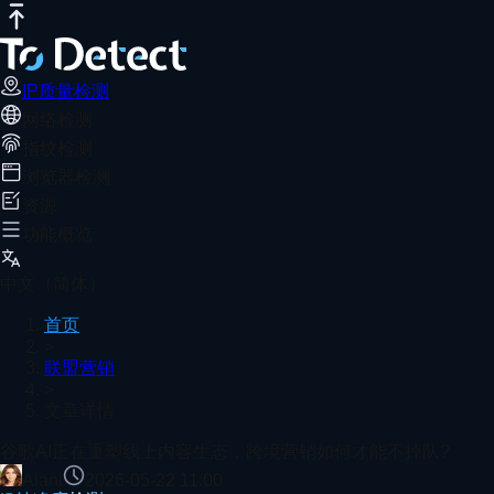
IP质量检测
网络测速
DNS泄露测试
端口扫描器
WebRTC泄露检
谷歌AI正在重塑线上内容生态，跨境营销
推荐阅读
跨境营销借助 ToDetect 精准识别异常流量，提高广告ROI
IP质量检测
网络检测
首页
联盟营销
文章详情
指纹检测
浏览器指纹能识别机器人吗？
浏览器检测
资源
功能概览
5G、4G 与 Wi-Fi 网络测速对比：哪个更快？
中文（简体）
首页
>
联盟营销
>
在线端口扫描器使用指南：快速检测端口安全，提升网络
文章详情
查看更多
谷歌AI正在重塑线上内容生态，跨境营销如何才能不掉队?
Alani
2026-05-22 11:00