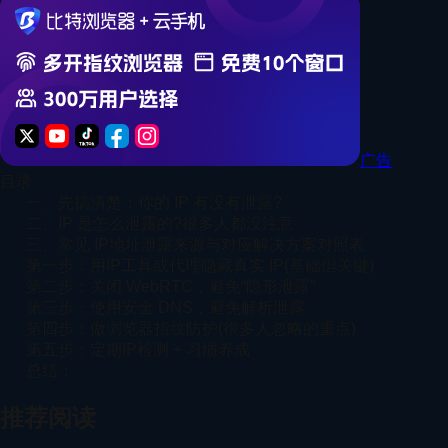
广告
目录
一、先搞清楚：你的 IP 有没有泄露?
二、IP 是怎么泄露的?很多人都没注意
三、常见 IP地址泄露来源与对应解决方案对照表
第一步：用IP工具或代理隐藏真实 IP(基础但关键)
第二步：关闭 WebRTC，避免“隐形泄露”
第三步：使用安全 DNS，避免解析泄露
第四步：做浏览器指纹防护(很多人忽略的重点)
第五步：定期IP检测 + 习惯养成
总结：
推荐阅读