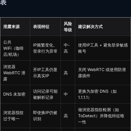
表
风险
泄露来源
表现特征
建议解决方式
等级
公共
IP频繁变化、
中-
使用IP工具 + 避免登录敏感
WiFi（咖啡
登录行为异常
高
账号
店/机场）
浏览器
开IP工具仍显
关闭 WebRTC 或使用防泄
WebRTC 泄
高
示真实IP
露插件
露
访问记录可能
更换为加密 DNS（如
DNS 未加密
中
被解析记录
1.1.1.1）
做浏览器指纹检测（如
浏览器指纹
即使换IP仍被
高
ToDetect）并降低特征唯
过于唯一
识别
一性