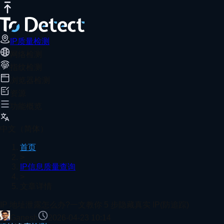
IP质量检测
网络测速
DNS泄露测试
端口扫描器
WebRTC泄露检
IP 地址泄露怎么办?一文教你 5 步隐藏真实 
推荐阅读
通过IP隐藏、WebRTC关闭、DNS加密等方法，配合ToDe
IP质量检测
网络检测
首页
IP信息质量查询
文章详情
指纹检测
Whoer
浏览器检测
资源
功能概览
2025年终最佳测浏览器指纹检测全面分析
中文（简体）
首页
>
IP信息质量查询
如何检测用户的Chrome插件-检测浏览器插件
>
文章详情
查看更多
IP 地址泄露怎么办?一文教你 5 步隐藏真实 IP(防追踪)
Ganesh
2026-04-23 10:14