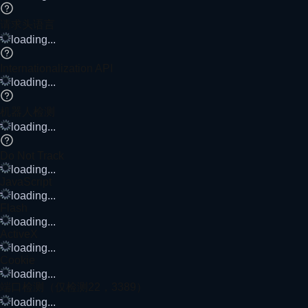
请求头语言
loading...
Internationalization API
loading...
机器人检测
loading...
Do Not Track
loading...
JavaScript
loading...
Flash
loading...
ActiveX
loading...
Cookie
loading...
端口检测（仅检测22，3389）
loading...